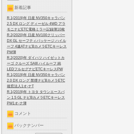
新着記事
R.1(2019)年 日産 NV350キャラバン
2.5 DX ロング ディーゼル 4WD アラ
モニナビETC電格ミラー記録簿10枚
R.2(2020)年 日産 NV100クリッパー
DX GL セーフティパッケージ ハイル
ーフ 4速ATナビBカメラETCキーレス
PW簿
R.2(2020)年 ダイハツ ハイゼットカ
ーゴ クルーズ SAIII ハイルーフ 純
LEDフルセグナビETCキーレスPW
R.1(2019)年 日産 NV350キャラバン
2.0 DX ロング 禁煙ナビBカメラETC
後窓法人1オ-ナT
R.1(2019)年 トヨタ タウンエースバ
ン 1.5 GL ナビBカメラETCキーレス
PW1オ-ナ簿
コメント
バックナンバー