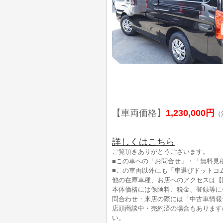
【車両価格】
1,230,000円
（
詳しくはこちら
ご覧頂きありがとうございます。
■この車への「お問合せ」・「無料見
■この車両以外にも「車選びドットコ
他の在庫車種、お店へのアクセスは【
本体価格には保険料、税金、登録等に
問合わせ・来店の際には「中古車情報
店頭商談中・売約済の場合もあります
い。