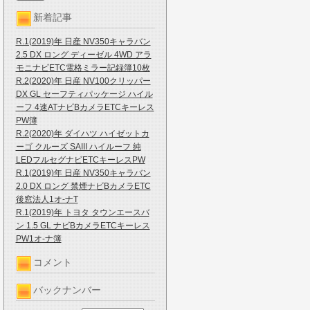
新着記事
R.1(2019)年 日産 NV350キャラバン
2.5 DX ロング ディーゼル 4WD アラ
モニナビETC電格ミラー記録簿10枚
R.2(2020)年 日産 NV100クリッパー
DX GL セーフティパッケージ ハイル
ーフ 4速ATナビBカメラETCキーレス
PW簿
R.2(2020)年 ダイハツ ハイゼットカ
ーゴ クルーズ SAIII ハイルーフ 純
LEDフルセグナビETCキーレスPW
R.1(2019)年 日産 NV350キャラバン
2.0 DX ロング 禁煙ナビBカメラETC
後窓法人1オ-ナT
R.1(2019)年 トヨタ タウンエースバ
ン 1.5 GL ナビBカメラETCキーレス
PW1オ-ナ簿
コメント
バックナンバー