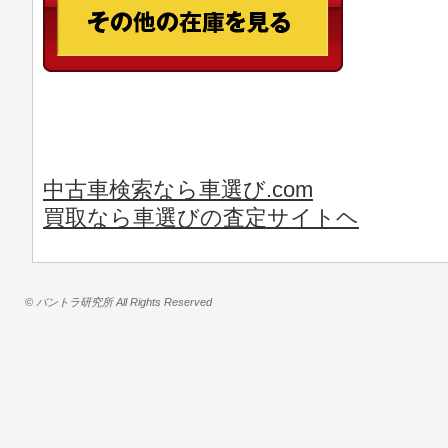
中古車検索なら車選び.com
買取なら車選びの査定サイトヘ
© バントラ研究所 All Rights Reserved