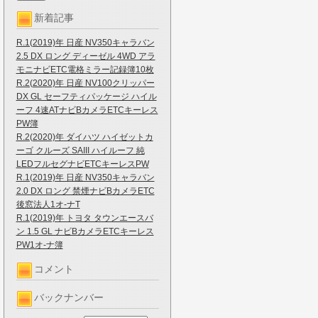
新着記事
R.1(2019)年 日産 NV350キャラバン
2.5 DX ロング ディーゼル 4WD アラ
モニナビETC電格ミラー記録簿10枚
R.2(2020)年 日産 NV100クリッパー
DX GL セーフティパッケージ ハイル
ーフ 4速ATナビBカメラETCキーレス
PW簿
R.2(2020)年 ダイハツ ハイゼットカ
ーゴ クルーズ SAIII ハイルーフ 純
LEDフルセグナビETCキーレスPW
R.1(2019)年 日産 NV350キャラバン
2.0 DX ロング 禁煙ナビBカメラETC
後窓法人1オ-ナT
R.1(2019)年 トヨタ タウンエースバ
ン 1.5 GL ナビBカメラETCキーレス
PW1オ-ナ簿
コメント
バックナンバー