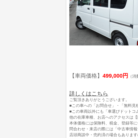
【車両価格】
499,000円
（消
詳しくはこちら
ご覧頂きありがとうございます。
■この車への「お問合せ」・「無料見
■この車両以外にも「車選びドットコ
他の在庫車種、お店へのアクセスは【
本体価格には保険料、税金、登録等に
問合わせ・来店の際には「中古車情報
店頭商談中・売約済の場合もあります