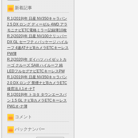
新着記事
R.1(2019)年 日産 NV350キャラバン
2.5 DX ロング ディーゼル 4WD アラ
モニナビETC電格ミラー記録簿10枚
R.2(2020)年 日産 NV100クリッパー
DX GL セーフティパッケージ ハイル
ーフ 4速ATナビBカメラETCキーレス
PW簿
R.2(2020)年 ダイハツ ハイゼットカ
ーゴ クルーズ SAIII ハイルーフ 純
LEDフルセグナビETCキーレスPW
R.1(2019)年 日産 NV350キャラバン
2.0 DX ロング 禁煙ナビBカメラETC
後窓法人1オ-ナT
R.1(2019)年 トヨタ タウンエースバ
ン 1.5 GL ナビBカメラETCキーレス
PW1オ-ナ簿
コメント
バックナンバー