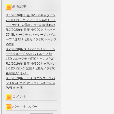
新着記事
R.1(2019)年 日産 NV350キャラバン
2.5 DX ロング ディーゼル 4WD アラ
モニナビETC電格ミラー記録簿10枚
R.2(2020)年 日産 NV100クリッパー
DX GL セーフティパッケージ ハイル
ーフ 4速ATナビBカメラETCキーレス
PW簿
R.2(2020)年 ダイハツ ハイゼットカ
ーゴ クルーズ SAIII ハイルーフ 純
LEDフルセグナビETCキーレスPW
R.1(2019)年 日産 NV350キャラバン
2.0 DX ロング 禁煙ナビBカメラETC
後窓法人1オ-ナT
R.1(2019)年 トヨタ タウンエースバ
ン 1.5 GL ナビBカメラETCキーレス
PW1オ-ナ簿
コメント
バックナンバー