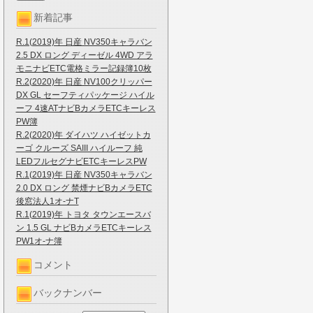
新着記事
R.1(2019)年 日産 NV350キャラバン
2.5 DX ロング ディーゼル 4WD アラ
モニナビETC電格ミラー記録簿10枚
R.2(2020)年 日産 NV100クリッパー
DX GL セーフティパッケージ ハイル
ーフ 4速ATナビBカメラETCキーレス
PW簿
R.2(2020)年 ダイハツ ハイゼットカ
ーゴ クルーズ SAIII ハイルーフ 純
LEDフルセグナビETCキーレスPW
R.1(2019)年 日産 NV350キャラバン
2.0 DX ロング 禁煙ナビBカメラETC
後窓法人1オ-ナT
R.1(2019)年 トヨタ タウンエースバ
ン 1.5 GL ナビBカメラETCキーレス
PW1オ-ナ簿
コメント
バックナンバー