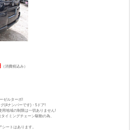
円
（消費税込み）
ーゼルターボ!
(4ナンバーです)・5ドア!
使用地域の制限は一切ありません!
はタイミングチェーン駆動の為、
リアシートはあります。