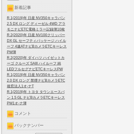
新着記事
R.1(2019)年 日産 NV350キャラバン
2.5 DX ロング ディーゼル 4WD アラ
モニナビETC電格ミラー記録簿10枚
R.2(2020)年 日産 NV100クリッパー
DX GL セーフティパッケージ ハイル
ーフ 4速ATナビBカメラETCキーレス
PW簿
R.2(2020)年 ダイハツ ハイゼットカ
ーゴ クルーズ SAIII ハイルーフ 純
LEDフルセグナビETCキーレスPW
R.1(2019)年 日産 NV350キャラバン
2.0 DX ロング 禁煙ナビBカメラETC
後窓法人1オ-ナT
R.1(2019)年 トヨタ タウンエースバ
ン 1.5 GL ナビBカメラETCキーレス
PW1オ-ナ簿
コメント
バックナンバー