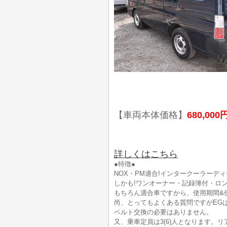
【車両本体価格】
680,000
詳しくはこちら
●特徴●
NOX・PM適合!インタークーラーディ
しかも!ワンオーナー・記録簿付・ロング
もちろん適合車ですから、使用期間&
尚、とってもよくある質問ですがEG
ベルト交換の必要はありません。
又、乗車定員は3(6)人となります。