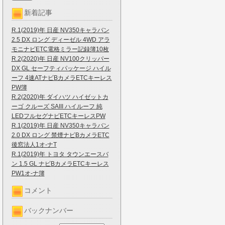
新着記事
R.1(2019)年 日産 NV350キャラバン
2.5 DX ロング ディーゼル 4WD アラ
モニナビETC電格ミラー記録簿10枚
R.2(2020)年 日産 NV100クリッパー
DX GL セーフティパッケージ ハイル
ーフ 4速ATナビBカメラETCキーレス
PW簿
R.2(2020)年 ダイハツ ハイゼットカ
ーゴ クルーズ SAIII ハイルーフ 純
LEDフルセグナビETCキーレスPW
R.1(2019)年 日産 NV350キャラバン
2.0 DX ロング 禁煙ナビBカメラETC
後窓法人1オ-ナT
R.1(2019)年 トヨタ タウンエースバ
ン 1.5 GL ナビBカメラETCキーレス
PW1オ-ナ簿
コメント
バックナンバー