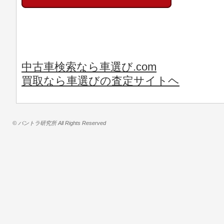
中古車検索なら車選び.com
買取なら車選びの査定サイトヘ
© バントラ研究所 All Rights Reserved