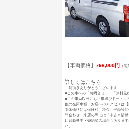
【車両価格】
798,000円
（消
詳しくはこちら
ご覧頂きありがとうございます。
■この車への「お問合せ」・「無料見
■この車両以外にも「車選びドットコ
他の在庫車種、お店へのアクセスは【
本体価格には保険料、税金、登録等に
問合わせ・来店の際には「中古車情報
店頭商談中・売約済の場合もあります
い。