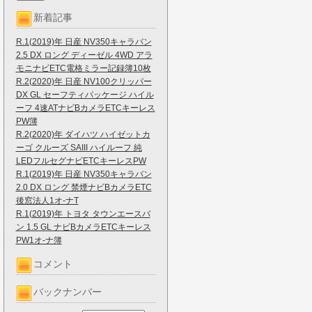
新着記事
R.1(2019)年 日産 NV350キャラバン
2.5 DX ロング ディーゼル 4WD アラ
モニナビETC電格ミラー記録簿10枚
R.2(2020)年 日産 NV100クリッパー
DX GL セーフティパッケージ ハイル
ーフ 4速ATナビBカメラETCキーレス
PW簿
R.2(2020)年 ダイハツ ハイゼットカ
ーゴ クルーズ SAIII ハイルーフ 純
LEDフルセグナビETCキーレスPW
R.1(2019)年 日産 NV350キャラバン
2.0 DX ロング 禁煙ナビBカメラETC
後窓法人1オ-ナT
R.1(2019)年 トヨタ タウンエースバ
ン 1.5 GL ナビBカメラETCキーレス
PW1オ-ナ簿
コメント
バックナンバー