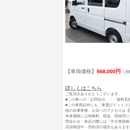
【車両価格】
568,000円
（消
詳しくはこちら
ご覧頂きありがとうございます。
■この車への「お問合せ」・「無料見
■この車両以外にも「車選びドットコ
他の在庫車種、お店へのアクセスは【
本体価格には保険料、税金、登録等に
問合わせ・来店の際には「中古車情報
店頭商談中・売約済の場合もあります