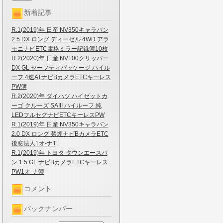
新着記事
R.1(2019)年 日産 NV350キャラバン
2.5 DX ロング ディーゼル 4WD アラ
モニナビETC電格ミラー記録簿10枚
R.2(2020)年 日産 NV100クリッパー
DX GL セーフティパッケージ ハイル
ーフ 4速ATナビBカメラETCキーレス
PW簿
R.2(2020)年 ダイハツ ハイゼットカ
ーゴ クルーズ SAIII ハイルーフ 純
LEDフルセグナビETCキーレスPW
R.1(2019)年 日産 NV350キャラバン
2.0 DX ロング 禁煙ナビBカメラETC
後窓法人1オ-ナT
R.1(2019)年 トヨタ タウンエースバ
ン 1.5 GL ナビBカメラETCキーレス
PW1オ-ナ簿
コメント
バックナンバー