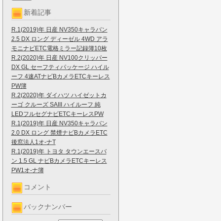
新着記事
R.1(2019)年 日産 NV350キャラバン
2.5 DX ロング ディーゼル 4WD アラ
モニナビETC電格ミラー記録簿10枚
R.2(2020)年 日産 NV100クリッパー
DX GL セーフティパッケージ ハイル
ーフ 4速ATナビBカメラETCキーレス
PW簿
R.2(2020)年 ダイハツ ハイゼットカ
ーゴ クルーズ SAIII ハイルーフ 純
LEDフルセグナビETCキーレスPW
R.1(2019)年 日産 NV350キャラバン
2.0 DX ロング 禁煙ナビBカメラETC
後窓法人1オ-ナT
R.1(2019)年 トヨタ タウンエースバ
ン 1.5 GL ナビBカメラETCキーレス
PW1オ-ナ簿
コメント
バックナンバー