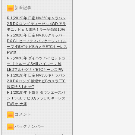
新着記事
R.1(2019)年 日産 NV350キャラバン
2.5 DX ロング ディーゼル 4WD アラ
モニナビETC電格ミラー記録簿10枚
R.2(2020)年 日産 NV100クリッパー
DX GL セーフティパッケージ ハイル
ーフ 4速ATナビBカメラETCキーレス
PW簿
R.2(2020)年 ダイハツ ハイゼットカ
ーゴ クルーズ SAIII ハイルーフ 純
LEDフルセグナビETCキーレスPW
R.1(2019)年 日産 NV350キャラバン
2.0 DX ロング 禁煙ナビBカメラETC
後窓法人1オ-ナT
R.1(2019)年 トヨタ タウンエースバ
ン 1.5 GL ナビBカメラETCキーレス
PW1オ-ナ簿
コメント
バックナンバー