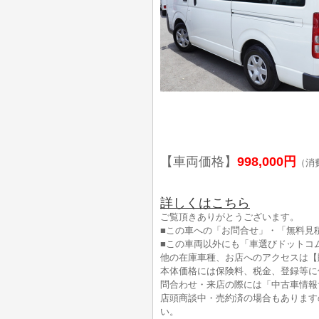
【車両価格】
998,000円
（消
詳しくはこちら
ご覧頂きありがとうございます。
■この車への「お問合せ」・「無料見
■この車両以外にも「車選びドットコ
他の在庫車種、お店へのアクセスは【
本体価格には保険料、税金、登録等に
問合わせ・来店の際には「中古車情報
店頭商談中・売約済の場合もあります
い。