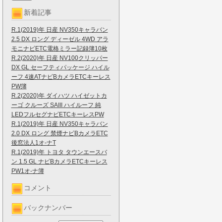
新着記事
R.1(2019)年 日産 NV350キャラバン
2.5 DX ロング ディーゼル 4WD アラ
モニナビETC電格ミラー記録簿10枚
R.2(2020)年 日産 NV100クリッパー
DX GL セーフティパッケージ ハイル
ーフ 4速ATナビBカメラETCキーレス
PW簿
R.2(2020)年 ダイハツ ハイゼットカ
ーゴ クルーズ SAIII ハイルーフ 純
LEDフルセグナビETCキーレスPW
R.1(2019)年 日産 NV350キャラバン
2.0 DX ロング 禁煙ナビBカメラETC
後窓法人1オ-ナT
R.1(2019)年 トヨタ タウンエースバ
ン 1.5 GL ナビBカメラETCキーレス
PW1オ-ナ簿
コメント
バックナンバー