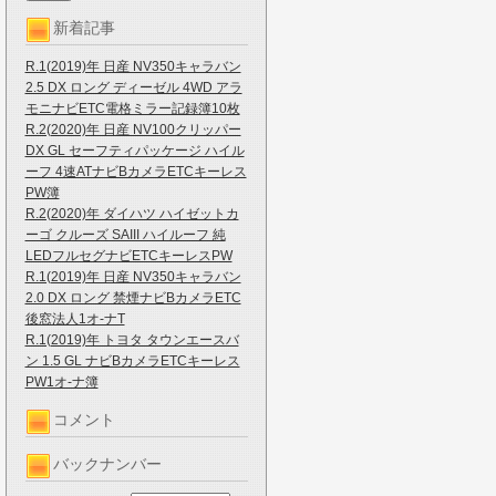
新着記事
R.1(2019)年 日産 NV350キャラバン
2.5 DX ロング ディーゼル 4WD アラ
モニナビETC電格ミラー記録簿10枚
R.2(2020)年 日産 NV100クリッパー
DX GL セーフティパッケージ ハイル
ーフ 4速ATナビBカメラETCキーレス
PW簿
R.2(2020)年 ダイハツ ハイゼットカ
ーゴ クルーズ SAIII ハイルーフ 純
LEDフルセグナビETCキーレスPW
R.1(2019)年 日産 NV350キャラバン
2.0 DX ロング 禁煙ナビBカメラETC
後窓法人1オ-ナT
R.1(2019)年 トヨタ タウンエースバ
ン 1.5 GL ナビBカメラETCキーレス
PW1オ-ナ簿
コメント
バックナンバー