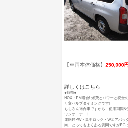
【車両本体価格】
250,000
詳しくはこちら
●特徴●
NOX・PM適合! 燃費とパワーと税金のベ
可変バルブタイミングです!
もちろん適合車ですから、使用期間&
ワンオーナー!
運転席PW・集中ロック・Wエアバック
尚、とってもよくある質問ですがEG