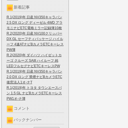
新着記事
R.1(2019)年 日産 NV350キャラバン
2.5 DX ロング ディーゼル 4WD アラ
モニナビETC電格ミラー記録簿10枚
R.2(2020)年 日産 NV100クリッパー
DX GL セーフティパッケージ ハイル
ーフ 4速ATナビBカメラETCキーレス
PW簿
R.2(2020)年 ダイハツ ハイゼットカ
ーゴ クルーズ SAIII ハイルーフ 純
LEDフルセグナビETCキーレスPW
R.1(2019)年 日産 NV350キャラバン
2.0 DX ロング 禁煙ナビBカメラETC
後窓法人1オ-ナT
R.1(2019)年 トヨタ タウンエースバ
ン 1.5 GL ナビBカメラETCキーレス
PW1オ-ナ簿
コメント
バックナンバー