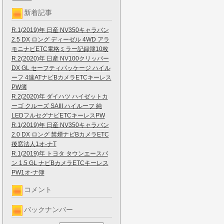
新着記事
R.1(2019)年 日産 NV350キャラバン
2.5 DX ロング ディーゼル 4WD アラ
モニナビETC電格ミラー記録簿10枚
R.2(2020)年 日産 NV100クリッパー
DX GL セーフティパッケージ ハイル
ーフ 4速ATナビBカメラETCキーレス
PW簿
R.2(2020)年 ダイハツ ハイゼットカ
ーゴ クルーズ SAIII ハイルーフ 純
LEDフルセグナビETCキーレスPW
R.1(2019)年 日産 NV350キャラバン
2.0 DX ロング 禁煙ナビBカメラETC
後窓法人1オ-ナT
R.1(2019)年 トヨタ タウンエースバ
ン 1.5 GL ナビBカメラETCキーレス
PW1オ-ナ簿
コメント
バックナンバー