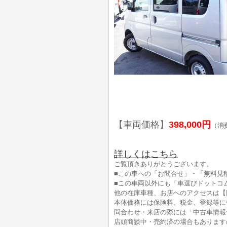
【車両価格】
398,000円
（消
詳しくはこちら
ご覧頂きありがとうございます。
■この車への「お問合せ」・「無料見
■この車両以外にも「車選びドットコ
他の在庫車種、お店へのアクセスは【
本体価格には保険料、税金、登録等に
問合わせ・来店の際には「中古車情報
店頭商談中・売約済の場合もあります