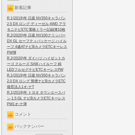
新着記事
R.1(2019)年 日産 NV350キャラバン
2.5 DX ロング ディーゼル 4WD アラ
モニナビETC電格ミラー記録簿10枚
R.2(2020)年 日産 NV100クリッパー
DX GL セーフティパッケージ ハイル
ーフ 4速ATナビBカメラETCキーレス
PW簿
R.2(2020)年 ダイハツ ハイゼットカ
ーゴ クルーズ SAIII ハイルーフ 純
LEDフルセグナビETCキーレスPW
R.1(2019)年 日産 NV350キャラバン
2.0 DX ロング 禁煙ナビBカメラETC
後窓法人1オ-ナT
R.1(2019)年 トヨタ タウンエースバ
ン 1.5 GL ナビBカメラETCキーレス
PW1オ-ナ簿
コメント
バックナンバー