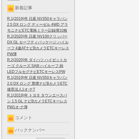
新着記事
R.1(2019)年 日産 NV350キャラバン
2.5 DX ロング ディーゼル 4WD アラ
モニナビETC電格ミラー記録簿10枚
R.2(2020)年 日産 NV100クリッパー
DX GL セーフティパッケージ ハイル
ーフ 4速ATナビBカメラETCキーレス
PW簿
R.2(2020)年 ダイハツ ハイゼットカ
ーゴ クルーズ SAIII ハイルーフ 純
LEDフルセグナビETCキーレスPW
R.1(2019)年 日産 NV350キャラバン
2.0 DX ロング 禁煙ナビBカメラETC
後窓法人1オ-ナT
R.1(2019)年 トヨタ タウンエースバ
ン 1.5 GL ナビBカメラETCキーレス
PW1オ-ナ簿
コメント
バックナンバー