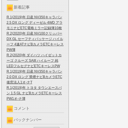
新着記事
R.1(2019)年 日産 NV350キャラバン
2.5 DX ロング ディーゼル 4WD アラ
モニナビETC電格ミラー記録簿10枚
R.2(2020)年 日産 NV100クリッパー
DX GL セーフティパッケージ ハイル
ーフ 4速ATナビBカメラETCキーレス
PW簿
R.2(2020)年 ダイハツ ハイゼットカ
ーゴ クルーズ SAIII ハイルーフ 純
LEDフルセグナビETCキーレスPW
R.1(2019)年 日産 NV350キャラバン
2.0 DX ロング 禁煙ナビBカメラETC
後窓法人1オ-ナT
R.1(2019)年 トヨタ タウンエースバ
ン 1.5 GL ナビBカメラETCキーレス
PW1オ-ナ簿
コメント
バックナンバー