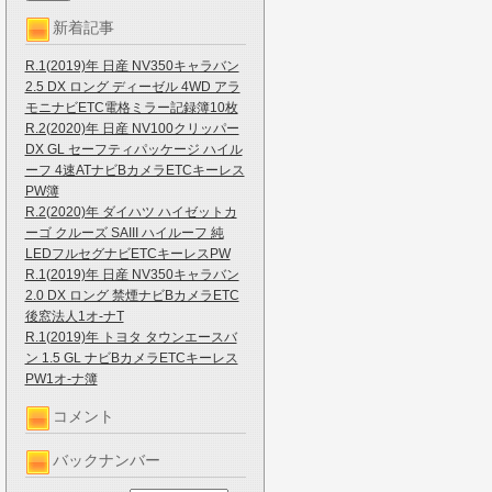
新着記事
R.1(2019)年 日産 NV350キャラバン
2.5 DX ロング ディーゼル 4WD アラ
モニナビETC電格ミラー記録簿10枚
R.2(2020)年 日産 NV100クリッパー
DX GL セーフティパッケージ ハイル
ーフ 4速ATナビBカメラETCキーレス
PW簿
R.2(2020)年 ダイハツ ハイゼットカ
ーゴ クルーズ SAIII ハイルーフ 純
LEDフルセグナビETCキーレスPW
R.1(2019)年 日産 NV350キャラバン
2.0 DX ロング 禁煙ナビBカメラETC
後窓法人1オ-ナT
R.1(2019)年 トヨタ タウンエースバ
ン 1.5 GL ナビBカメラETCキーレス
PW1オ-ナ簿
コメント
バックナンバー