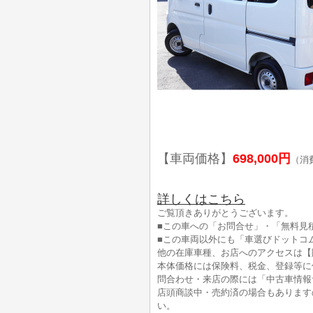
【車両価格】
698,000円
（消
詳しくはこちら
ご覧頂きありがとうございます。
■この車への「お問合せ」・「無料見
■この車両以外にも「車選びドットコ
他の在庫車種、お店へのアクセスは【
本体価格には保険料、税金、登録等に
問合わせ・来店の際には「中古車情報
店頭商談中・売約済の場合もあります
い。