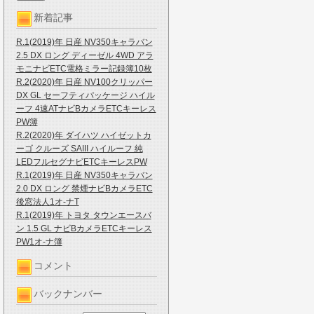
新着記事
R.1(2019)年 日産 NV350キャラバン
2.5 DX ロング ディーゼル 4WD アラ
モニナビETC電格ミラー記録簿10枚
R.2(2020)年 日産 NV100クリッパー
DX GL セーフティパッケージ ハイル
ーフ 4速ATナビBカメラETCキーレス
PW簿
R.2(2020)年 ダイハツ ハイゼットカ
ーゴ クルーズ SAIII ハイルーフ 純
LEDフルセグナビETCキーレスPW
R.1(2019)年 日産 NV350キャラバン
2.0 DX ロング 禁煙ナビBカメラETC
後窓法人1オ-ナT
R.1(2019)年 トヨタ タウンエースバ
ン 1.5 GL ナビBカメラETCキーレス
PW1オ-ナ簿
コメント
バックナンバー