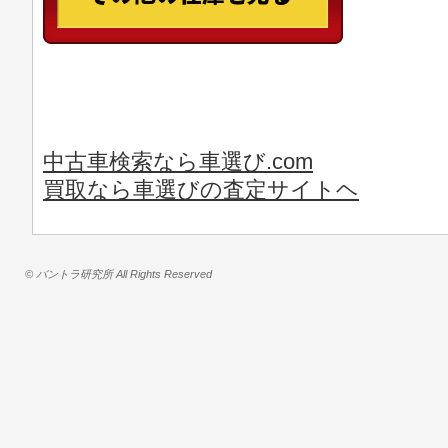
中古車検索なら車選び.com
買取なら車選びの査定サイトヘ
© バントラ研究所 All Rights Reserved