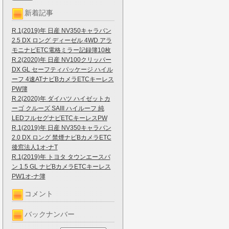
新着記事
R.1(2019)年 日産 NV350キャラバン
2.5 DX ロング ディーゼル 4WD アラ
モニナビETC電格ミラー記録簿10枚
R.2(2020)年 日産 NV100クリッパー
DX GL セーフティパッケージ ハイル
ーフ 4速ATナビBカメラETCキーレス
PW簿
R.2(2020)年 ダイハツ ハイゼットカ
ーゴ クルーズ SAIII ハイルーフ 純
LEDフルセグナビETCキーレスPW
R.1(2019)年 日産 NV350キャラバン
2.0 DX ロング 禁煙ナビBカメラETC
後窓法人1オ-ナT
R.1(2019)年 トヨタ タウンエースバ
ン 1.5 GL ナビBカメラETCキーレス
PW1オ-ナ簿
コメント
バックナンバー