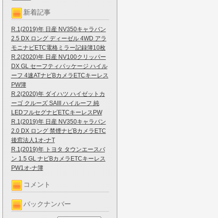
新着記事
R.1(2019)年 日産 NV350キャラバン
2.5 DX ロング ディーゼル 4WD アラ
モニナビETC電格ミラー記録簿10枚
R.2(2020)年 日産 NV100クリッパー
DX GL セーフティパッケージ ハイル
ーフ 4速ATナビBカメラETCキーレス
PW簿
R.2(2020)年 ダイハツ ハイゼットカ
ーゴ クルーズ SAIII ハイルーフ 純
LEDフルセグナビETCキーレスPW
R.1(2019)年 日産 NV350キャラバン
2.0 DX ロング 禁煙ナビBカメラETC
後窓法人1オ-ナT
R.1(2019)年 トヨタ タウンエースバ
ン 1.5 GL ナビBカメラETCキーレス
PW1オ-ナ簿
コメント
バックナンバー