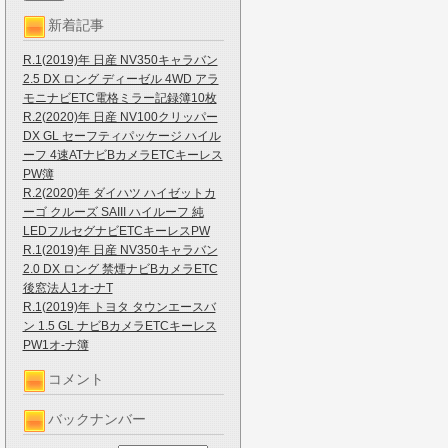
新着記事
R.1(2019)年 日産 NV350キャラバン
2.5 DX ロング ディーゼル 4WD アラ
モニナビETC電格ミラー記録簿10枚
R.2(2020)年 日産 NV100クリッパー
DX GL セーフティパッケージ ハイル
ーフ 4速ATナビBカメラETCキーレス
PW簿
R.2(2020)年 ダイハツ ハイゼットカ
ーゴ クルーズ SAIII ハイルーフ 純
LEDフルセグナビETCキーレスPW
R.1(2019)年 日産 NV350キャラバン
2.0 DX ロング 禁煙ナビBカメラETC
後窓法人1オ-ナT
R.1(2019)年 トヨタ タウンエースバ
ン 1.5 GL ナビBカメラETCキーレス
PW1オ-ナ簿
コメント
バックナンバー