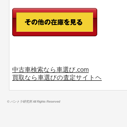
中古車検索なら車選び.com
買取なら車選びの査定サイトヘ
© バントラ研究所 All Rights Reserved