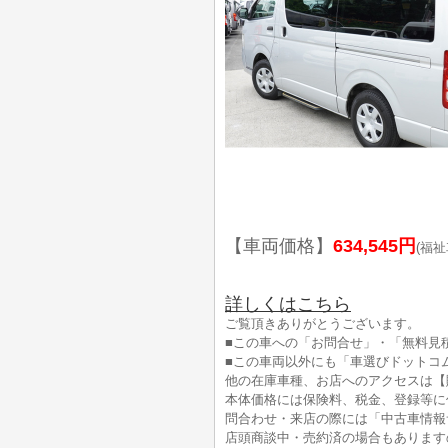
【車両価格】
634,545円
(福祉
詳しくはこちら
ご覧頂きありがとうございます。
■この車への「お問合せ」・「無料見
■この車両以外にも「車選びドットコ
他の在庫車種、お店へのアクセスは【
本体価格には保険料、税金、登録等に
問合わせ・来店の際には「中古車情報
店頭商談中・売約済の場合もあります