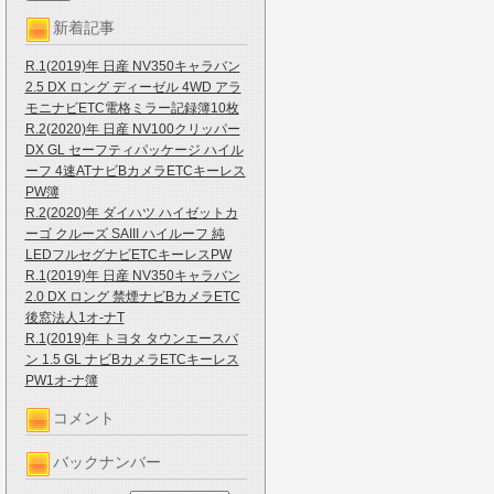
新着記事
R.1(2019)年 日産 NV350キャラバン
2.5 DX ロング ディーゼル 4WD アラ
モニナビETC電格ミラー記録簿10枚
R.2(2020)年 日産 NV100クリッパー
DX GL セーフティパッケージ ハイル
ーフ 4速ATナビBカメラETCキーレス
PW簿
R.2(2020)年 ダイハツ ハイゼットカ
ーゴ クルーズ SAIII ハイルーフ 純
LEDフルセグナビETCキーレスPW
R.1(2019)年 日産 NV350キャラバン
2.0 DX ロング 禁煙ナビBカメラETC
後窓法人1オ-ナT
R.1(2019)年 トヨタ タウンエースバ
ン 1.5 GL ナビBカメラETCキーレス
PW1オ-ナ簿
コメント
バックナンバー