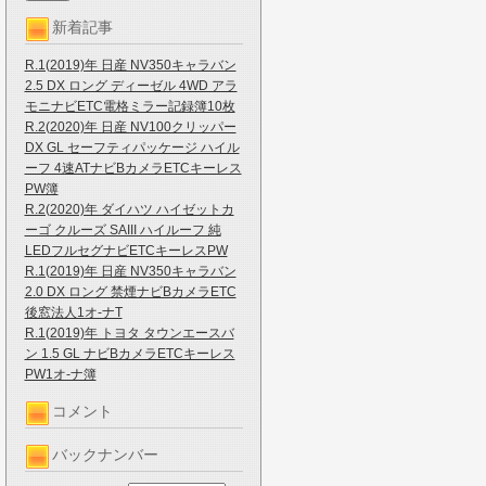
新着記事
R.1(2019)年 日産 NV350キャラバン
2.5 DX ロング ディーゼル 4WD アラ
モニナビETC電格ミラー記録簿10枚
R.2(2020)年 日産 NV100クリッパー
DX GL セーフティパッケージ ハイル
ーフ 4速ATナビBカメラETCキーレス
PW簿
R.2(2020)年 ダイハツ ハイゼットカ
ーゴ クルーズ SAIII ハイルーフ 純
LEDフルセグナビETCキーレスPW
R.1(2019)年 日産 NV350キャラバン
2.0 DX ロング 禁煙ナビBカメラETC
後窓法人1オ-ナT
R.1(2019)年 トヨタ タウンエースバ
ン 1.5 GL ナビBカメラETCキーレス
PW1オ-ナ簿
コメント
バックナンバー