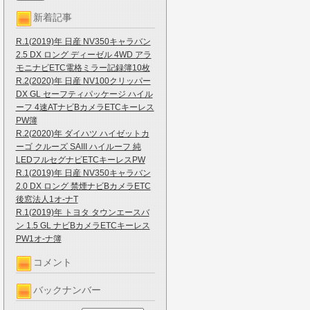
新着記事
R.1(2019)年 日産 NV350キャラバン
2.5 DX ロング ディーゼル 4WD アラ
モニナビETC電格ミラー記録簿10枚
R.2(2020)年 日産 NV100クリッパー
DX GL セーフティパッケージ ハイル
ーフ 4速ATナビBカメラETCキーレス
PW簿
R.2(2020)年 ダイハツ ハイゼットカ
ーゴ クルーズ SAIII ハイルーフ 純
LEDフルセグナビETCキーレスPW
R.1(2019)年 日産 NV350キャラバン
2.0 DX ロング 禁煙ナビBカメラETC
後窓法人1オ-ナT
R.1(2019)年 トヨタ タウンエースバ
ン 1.5 GL ナビBカメラETCキーレス
PW1オ-ナ簿
コメント
バックナンバー