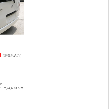
円
（消費税込み）
p.m.
)/4,400r.p.m.