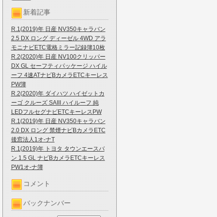
新着記事
R.1(2019)年 日産 NV350キャラバン
2.5 DX ロング ディーゼル 4WD アラ
モニナビETC電格ミラー記録簿10枚
R.2(2020)年 日産 NV100クリッパー
DX GL セーフティパッケージ ハイル
ーフ 4速ATナビBカメラETCキーレス
PW簿
R.2(2020)年 ダイハツ ハイゼットカ
ーゴ クルーズ SAIII ハイルーフ 純
LEDフルセグナビETCキーレスPW
R.1(2019)年 日産 NV350キャラバン
2.0 DX ロング 禁煙ナビBカメラETC
後窓法人1オ-ナT
R.1(2019)年 トヨタ タウンエースバ
ン 1.5 GL ナビBカメラETCキーレス
PW1オ-ナ簿
コメント
バックナンバー