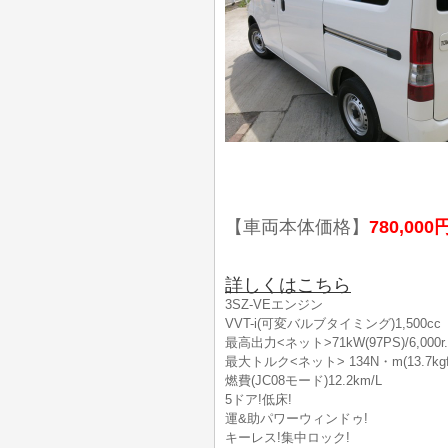
【車両本体価格】
780,000
詳しくはこちら
3SZ-VEエンジン
VVT-i(可変バルブタイミング)1,500cc
最高出力<ネット>71kW(97PS)/6,000r.
最大トルク<ネット> 134N・m(13.7kgf・m
燃費(JC08モード)12.2km/L
5ドア!低床!
運&助パワーウィンドゥ!
キーレス!集中ロック!