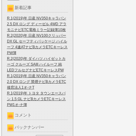
新着記事
R.1(2019)年 日産 NV350キャラバン
2.5 DX ロング ディーゼル 4WD アラ
モニナビETC電格ミラー記録簿10枚
R.2(2020)年 日産 NV100クリッパー
DX GL セーフティパッケージ ハイル
ーフ 4速ATナビBカメラETCキーレス
PW簿
R.2(2020)年 ダイハツ ハイゼットカ
ーゴ クルーズ SAIII ハイルーフ 純
LEDフルセグナビETCキーレスPW
R.1(2019)年 日産 NV350キャラバン
2.0 DX ロング 禁煙ナビBカメラETC
後窓法人1オ-ナT
R.1(2019)年 トヨタ タウンエースバ
ン 1.5 GL ナビBカメラETCキーレス
PW1オ-ナ簿
コメント
バックナンバー