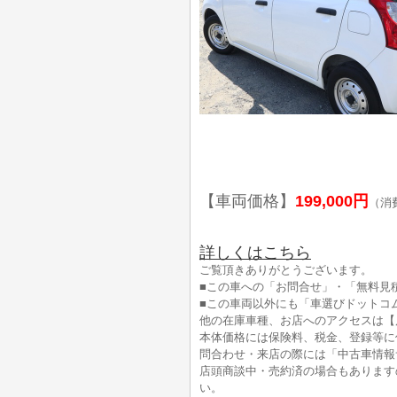
【車両価格】
199,000円
（消
詳しくはこちら
ご覧頂きありがとうございます。
■この車への「お問合せ」・「無料見
■この車両以外にも「車選びドットコ
他の在庫車種、お店へのアクセスは【
本体価格には保険料、税金、登録等に
問合わせ・来店の際には「中古車情報
店頭商談中・売約済の場合もあります
い。