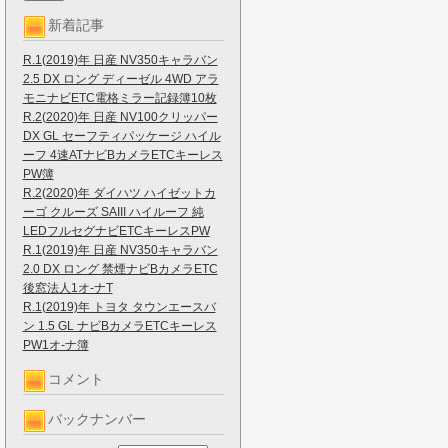
新着記事
R.1(2019)年 日産 NV350キャラバン
2.5 DX ロング ディーゼル 4WD アラ
モニナビETC電格ミラー記録簿10枚
R.2(2020)年 日産 NV100クリッパー
DX GL セーフティパッケージ ハイル
ーフ 4速ATナビBカメラETCキーレス
PW簿
R.2(2020)年 ダイハツ ハイゼットカ
ーゴ クルーズ SAIII ハイルーフ 純
LEDフルセグナビETCキーレスPW
R.1(2019)年 日産 NV350キャラバン
2.0 DX ロング 禁煙ナビBカメラETC
後窓法人1オ-ナT
R.1(2019)年 トヨタ タウンエースバ
ン 1.5 GL ナビBカメラETCキーレス
PW1オ-ナ簿
コメント
バックナンバー