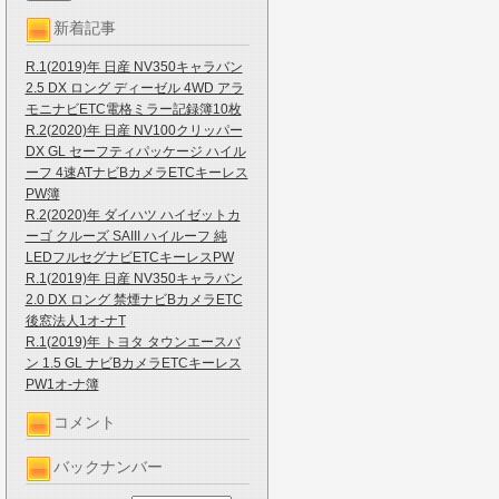
新着記事
R.1(2019)年 日産 NV350キャラバン
2.5 DX ロング ディーゼル 4WD アラ
モニナビETC電格ミラー記録簿10枚
R.2(2020)年 日産 NV100クリッパー
DX GL セーフティパッケージ ハイル
ーフ 4速ATナビBカメラETCキーレス
PW簿
R.2(2020)年 ダイハツ ハイゼットカ
ーゴ クルーズ SAIII ハイルーフ 純
LEDフルセグナビETCキーレスPW
R.1(2019)年 日産 NV350キャラバン
2.0 DX ロング 禁煙ナビBカメラETC
後窓法人1オ-ナT
R.1(2019)年 トヨタ タウンエースバ
ン 1.5 GL ナビBカメラETCキーレス
PW1オ-ナ簿
コメント
バックナンバー