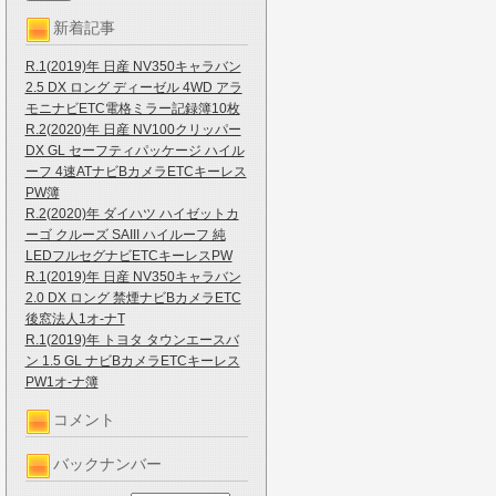
新着記事
R.1(2019)年 日産 NV350キャラバン
2.5 DX ロング ディーゼル 4WD アラ
モニナビETC電格ミラー記録簿10枚
R.2(2020)年 日産 NV100クリッパー
DX GL セーフティパッケージ ハイル
ーフ 4速ATナビBカメラETCキーレス
PW簿
R.2(2020)年 ダイハツ ハイゼットカ
ーゴ クルーズ SAIII ハイルーフ 純
LEDフルセグナビETCキーレスPW
R.1(2019)年 日産 NV350キャラバン
2.0 DX ロング 禁煙ナビBカメラETC
後窓法人1オ-ナT
R.1(2019)年 トヨタ タウンエースバ
ン 1.5 GL ナビBカメラETCキーレス
PW1オ-ナ簿
コメント
バックナンバー