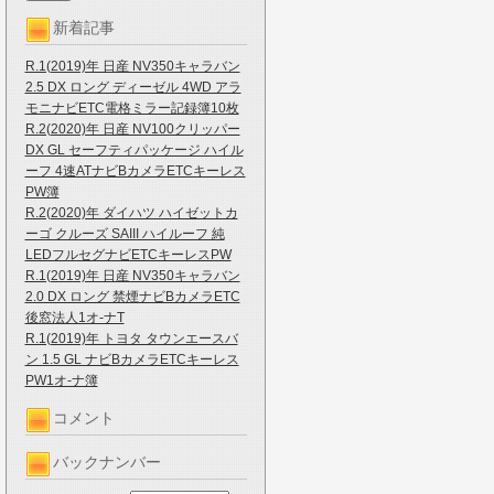
新着記事
R.1(2019)年 日産 NV350キャラバン
2.5 DX ロング ディーゼル 4WD アラ
モニナビETC電格ミラー記録簿10枚
R.2(2020)年 日産 NV100クリッパー
DX GL セーフティパッケージ ハイル
ーフ 4速ATナビBカメラETCキーレス
PW簿
R.2(2020)年 ダイハツ ハイゼットカ
ーゴ クルーズ SAIII ハイルーフ 純
LEDフルセグナビETCキーレスPW
R.1(2019)年 日産 NV350キャラバン
2.0 DX ロング 禁煙ナビBカメラETC
後窓法人1オ-ナT
R.1(2019)年 トヨタ タウンエースバ
ン 1.5 GL ナビBカメラETCキーレス
PW1オ-ナ簿
コメント
バックナンバー