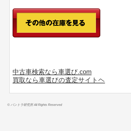
中古車検索なら車選び.com
買取なら車選びの査定サイトヘ
© バントラ研究所 All Rights Reserved