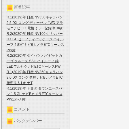
新着記事
R.1(2019)年 日産 NV350キャラバン
2.5 DX ロング ディーゼル 4WD アラ
モニナビETC電格ミラー記録簿10枚
R.2(2020)年 日産 NV100クリッパー
DX GL セーフティパッケージ ハイル
ーフ 4速ATナビBカメラETCキーレス
PW簿
R.2(2020)年 ダイハツ ハイゼットカ
ーゴ クルーズ SAIII ハイルーフ 純
LEDフルセグナビETCキーレスPW
R.1(2019)年 日産 NV350キャラバン
2.0 DX ロング 禁煙ナビBカメラETC
後窓法人1オ-ナT
R.1(2019)年 トヨタ タウンエースバ
ン 1.5 GL ナビBカメラETCキーレス
PW1オ-ナ簿
コメント
バックナンバー