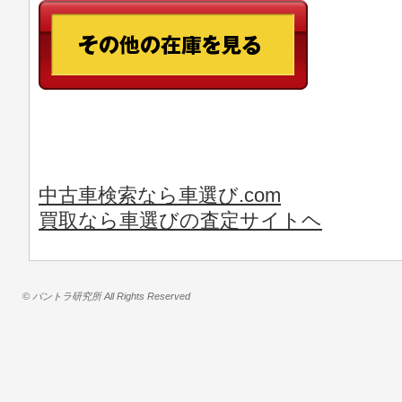
中古車検索なら車選び.com
買取なら車選びの査定サイトヘ
© バントラ研究所 All Rights Reserved