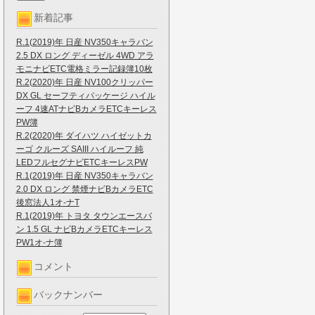
新着記事
R.1(2019)年 日産 NV350キャラバン
2.5 DX ロング ディーゼル 4WD アラ
モニナビETC電格ミラー記録簿10枚
R.2(2020)年 日産 NV100クリッパー
DX GL セーフティパッケージ ハイル
ーフ 4速ATナビBカメラETCキーレス
PW簿
R.2(2020)年 ダイハツ ハイゼットカ
ーゴ クルーズ SAIII ハイルーフ 純
LEDフルセグナビETCキーレスPW
R.1(2019)年 日産 NV350キャラバン
2.0 DX ロング 禁煙ナビBカメラETC
後窓法人1オ-ナT
R.1(2019)年 トヨタ タウンエースバ
ン 1.5 GL ナビBカメラETCキーレス
PW1オ-ナ簿
コメント
バックナンバー