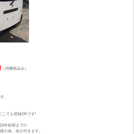
円
（消費税込み）
です。
どこでも登録OKです!
16年前期までの
仕様の為、改が付きます。