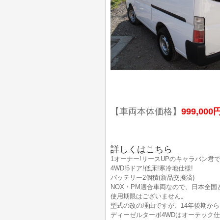
【車両本体価格】
999,000
詳しくはこちら
1オーナー!リースUPのキャラバン君
4WD!5ドア!低床!寒冷地仕様!
バッテリー2個積(新品交換済)
NOX・PM適合車両なので、日本全国
使用期限はございません。
型式の改の理由ですが、14年後期から
ディーゼルターボ4WDはオーテック