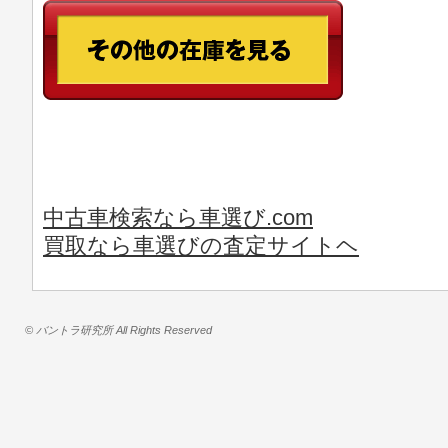
中古車検索なら車選び.com
買取なら車選びの査定サイトヘ
© バントラ研究所 All Rights Reserved