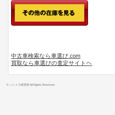
中古車検索なら車選び.com
買取なら車選びの査定サイトヘ
© バントラ研究所 All Rights Reserved