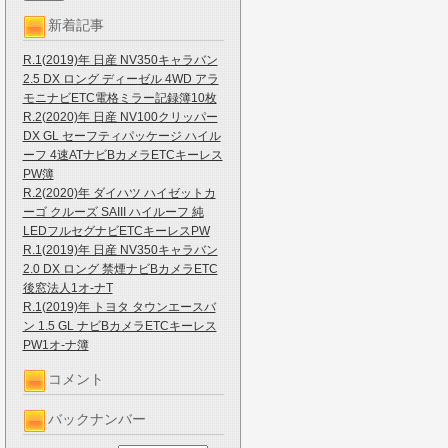
新着記事
R.1(2019)年 日産 NV350キャラバン
2.5 DX ロング ディーゼル 4WD アラ
モニナビETC電格ミラー記録簿10枚
R.2(2020)年 日産 NV100クリッパー
DX GL セーフティパッケージ ハイル
ーフ 4速ATナビBカメラETCキーレス
PW簿
R.2(2020)年 ダイハツ ハイゼットカ
ーゴ クルーズ SAIII ハイルーフ 純
LEDフルセグナビETCキーレスPW
R.1(2019)年 日産 NV350キャラバン
2.0 DX ロング 禁煙ナビBカメラETC
後窓法人1オ-ナT
R.1(2019)年 トヨタ タウンエースバ
ン 1.5 GL ナビBカメラETCキーレス
PW1オ-ナ簿
コメント
バックナンバー