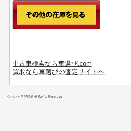
中古車検索なら車選び.com
買取なら車選びの査定サイトヘ
© バントラ研究所 All Rights Reserved