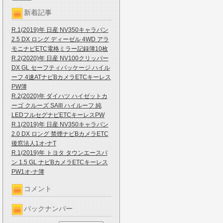
新着記事
R.1(2019)年 日産 NV350キャラバン
2.5 DX ロング ディーゼル 4WD アラ
モニナビETC電格ミラー記録簿10枚
R.2(2020)年 日産 NV100クリッパー
DX GL セーフティパッケージ ハイル
ーフ 4速ATナビBカメラETCキーレス
PW簿
R.2(2020)年 ダイハツ ハイゼットカ
ーゴ クルーズ SAIII ハイルーフ 純
LEDフルセグナビETCキーレスPW
R.1(2019)年 日産 NV350キャラバン
2.0 DX ロング 禁煙ナビBカメラETC
後窓法人1オ-ナT
R.1(2019)年 トヨタ タウンエースバ
ン 1.5 GL ナビBカメラETCキーレス
PW1オ-ナ簿
コメント
バックナンバー