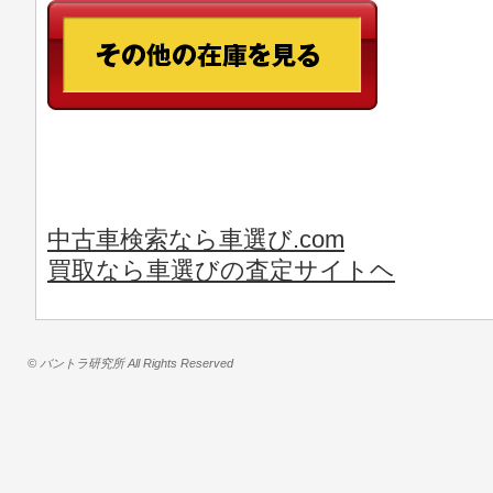
中古車検索なら車選び.com
買取なら車選びの査定サイトヘ
© バントラ研究所 All Rights Reserved