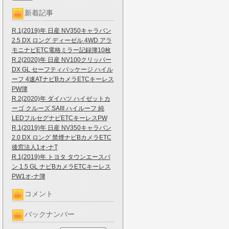
新着記事
R.1(2019)年 日産 NV350キャラバン
2.5 DX ロング ディーゼル 4WD アラ
モニナビETC電格ミラー記録簿10枚
R.2(2020)年 日産 NV100クリッパー
DX GL セーフティパッケージ ハイル
ーフ 4速ATナビBカメラETCキーレス
PW簿
R.2(2020)年 ダイハツ ハイゼットカ
ーゴ クルーズ SAIII ハイルーフ 純
LEDフルセグナビETCキーレスPW
R.1(2019)年 日産 NV350キャラバン
2.0 DX ロング 禁煙ナビBカメラETC
後窓法人1オ-ナT
R.1(2019)年 トヨタ タウンエースバ
ン 1.5 GL ナビBカメラETCキーレス
PW1オ-ナ簿
コメント
バックナンバー