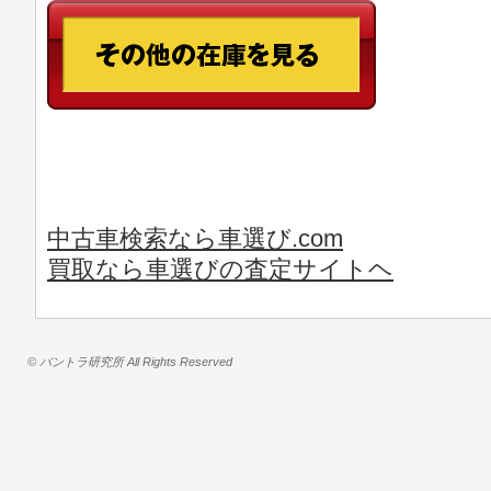
中古車検索なら車選び.com
買取なら車選びの査定サイトヘ
© バントラ研究所 All Rights Reserved