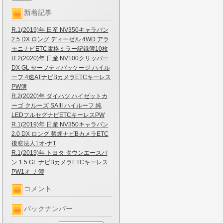
新着記事
R.1(2019)年 日産 NV350キャラバン
2.5 DX ロング ディーゼル 4WD アラ
モニナビETC電格ミラー記録簿10枚
R.2(2020)年 日産 NV100クリッパー
DX GL セーフティパッケージ ハイル
ーフ 4速ATナビBカメラETCキーレス
PW簿
R.2(2020)年 ダイハツ ハイゼットカ
ーゴ クルーズ SAIII ハイルーフ 純
LEDフルセグナビETCキーレスPW
R.1(2019)年 日産 NV350キャラバン
2.0 DX ロング 禁煙ナビBカメラETC
後窓法人1オ-ナT
R.1(2019)年 トヨタ タウンエースバ
ン 1.5 GL ナビBカメラETCキーレス
PW1オ-ナ簿
コメント
バックナンバー